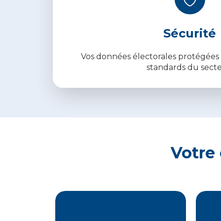
Sécurité
Vos données électorales protégées 
standards du secte
Votre 
Obligatoire dans les
Le 
entreprises dont le siège
exp