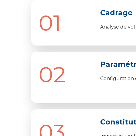
Cadrage
01
Analyse de votr
Paramét
02
Configuration d
Constitut
03