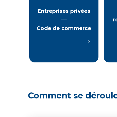
social est en France et qui
le 
emploient au moins 1 000
nov
Entreprises privées
salariés permanents en
élec
—
r
France, ou 5 000 à l'échelle
nat
mondiale (
article L.225-27-1
loc
Code de commerce
du Code de commerce
).
emp
Tout salarié justifiant de
rep
trois mois d'ancienneté
assi
peut participer au scrutin.
con
Les entreprises peuvent
D.2
également opter pour un
sécu
directoire avec conseil de
surveillance.
Comment se déroule 