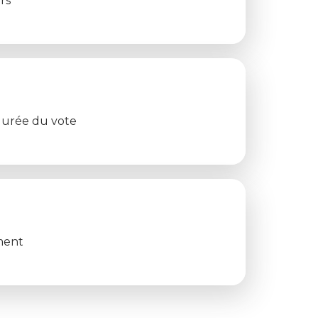
rs
durée du vote
ment