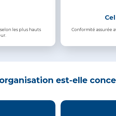
Cel
selon les plus hauts
Conformité assurée av
ur.
organisation est-elle conc
vote électronique est
Les élections des
ressément autorisé par
représentants des salari