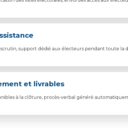
ication des listes électorales, envoi des accès aux électeu
assistance
crutin, support dédié aux électeurs pendant toute la 
ement et livrables
onibles à la clôture, procès-verbal généré automatique