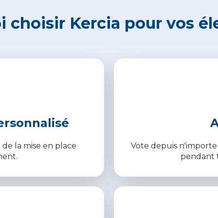
 choisir Kercia pour
vos él
rsonnalisé
A
 de la mise en place
Vote depuis n'importe 
ment.
pendant t