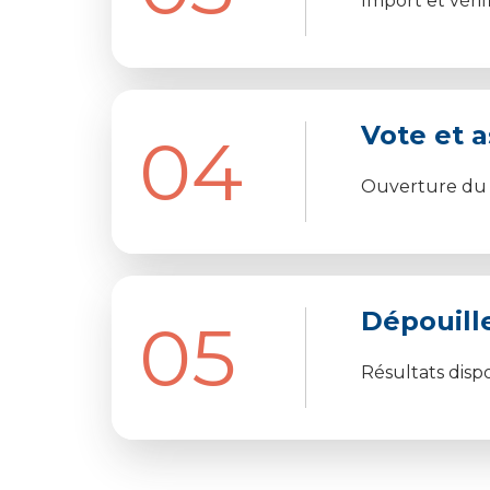
Import et vérif
Vote et 
04
Ouverture du s
Dépouill
05
Résultats disp