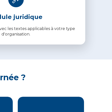
lule juridique
ec les textes applicables à votre type
d'organisation.
ernée ?
Depuis la loi PACTE (loi n°
és
2019-486 du 22 mai 2019),